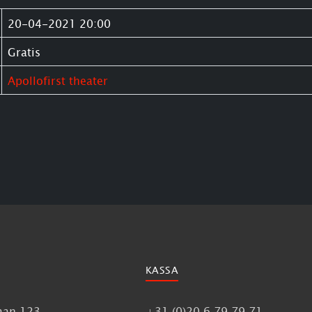
20-04-2021 20:00
Gratis
Apollofirst theater
KASSA
aan 123
+31 (0)20 6 79 79 71