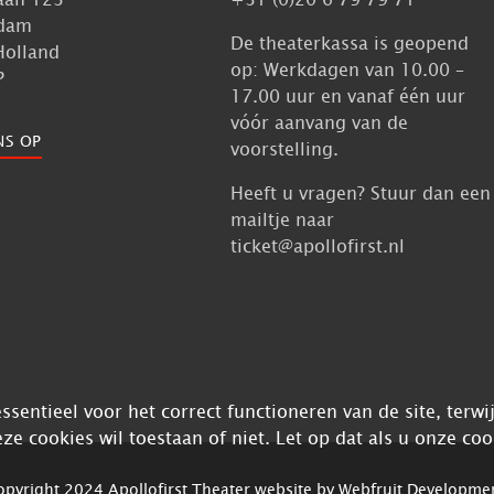
dam
De theaterkassa is geopend
Holland
op: Werkdagen van 10.00 –
P
17.00 uur en vanaf één uur
vóór aanvang van de
NS OP
voorstelling.
Heeft u vragen? Stuur dan een
mailtje naar
ticket@apollofirst.nl
sentieel voor het correct functioneren van de site, terw
eze cookies wil toestaan of niet. Let op dat als u onze coo
pyright 2024 Apollofirst Theater website by
Webfruit Developme