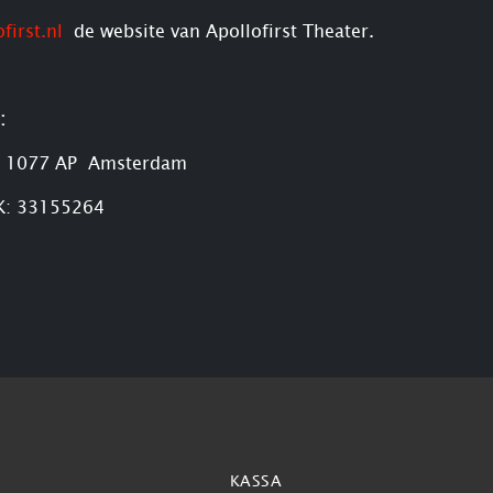
first.nl
de website van Apollofirst Theater.
:
23, 1077 AP Amsterdam
.K: 33155264
KASSA