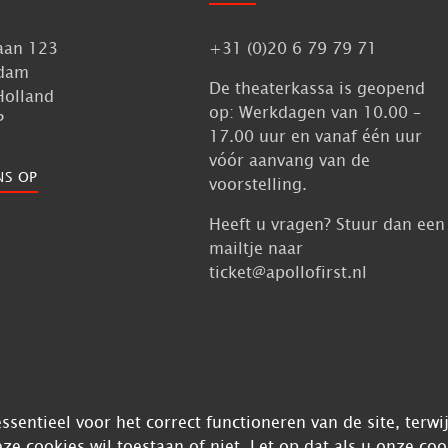
aan 123
+31 (0)20 6 79 79 71
dam
De theaterkassa is geopend
Holland
op: Werkdagen van 10.00 –
P
17.00 uur en vanaf één uur
vóór aanvang van de
NS OP
voorstelling.
Heeft u vragen? Stuur dan een
mailtje naar
ticket@apollofirst.nl
sentieel voor het correct functioneren van de site, terw
eze cookies wil toestaan of niet. Let op dat als u onze coo