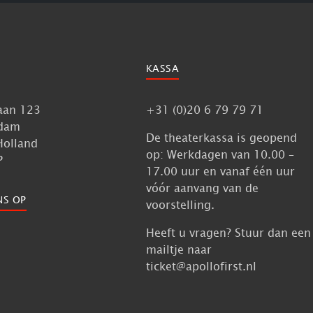
KASSA
aan 123
+31 (0)20 6 79 79 71
dam
De theaterkassa is geopend
Holland
op: Werkdagen van 10.00 –
P
17.00 uur en vanaf één uur
vóór aanvang van de
NS OP
voorstelling.
Heeft u vragen? Stuur dan een
mailtje naar
ticket@apollofirst.nl