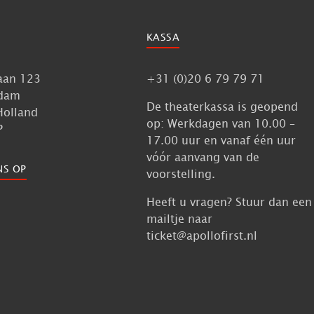
KASSA
aan 123
+31 (0)20 6 79 79 71
dam
De theaterkassa is geopend
Holland
op: Werkdagen van 10.00 –
P
17.00 uur en vanaf één uur
vóór aanvang van de
NS OP
voorstelling.
Heeft u vragen? Stuur dan een
mailtje naar
ticket@apollofirst.nl