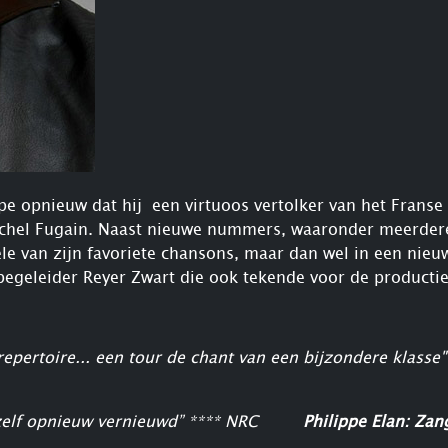
e opnieuw dat hij een virtuoos vertolker van het Franse c
n Michel Fugain. Naast nieuwe nummers, waaronder meerde
ele van zijn favoriete chansons, maar dan wel in een nieu
begeleider Reyer Zwart die ook tekende voor de productie
repertoire... een tour de chant van een bijzondere klasse
hzelf opnieuw vernieuwd” **** NRC
Philippe Elan: Za