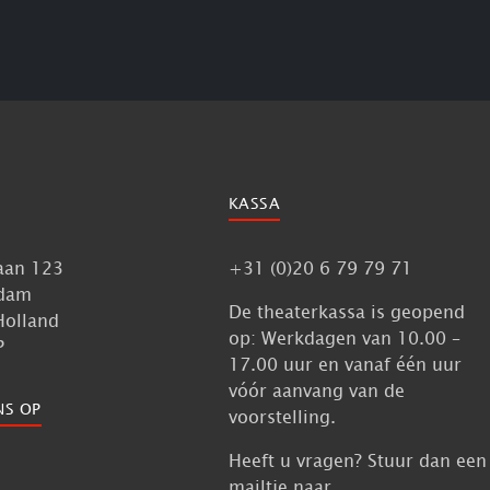
KASSA
aan 123
+31 (0)20 6 79 79 71
dam
De theaterkassa is geopend
Holland
op: Werkdagen van 10.00 –
P
17.00 uur en vanaf één uur
vóór aanvang van de
NS OP
voorstelling.
Heeft u vragen? Stuur dan een
mailtje naar