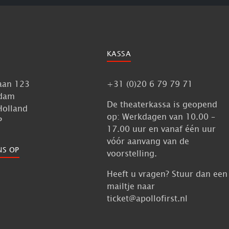
KASSA
aan 123
+31 (0)20 6 79 79 71
dam
De theaterkassa is geopend
Holland
op: Werkdagen van 10.00 –
P
17.00 uur en vanaf één uur
vóór aanvang van de
NS OP
voorstelling.
Heeft u vragen? Stuur dan een
mailtje naar
ticket@apollofirst.nl