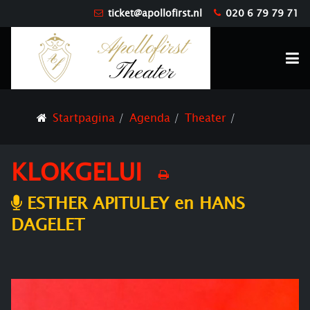
ticket@apollofirst.nl
020 6 79 79 71
Startpagina
Agenda
Theater
KLOKGELUI
ESTHER APITULEY en HANS
DAGELET